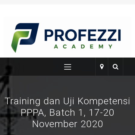
Skip
to
content
PROFEZZI
Training & Certification
Primary
Menu
Training dan Uji Kompetensi
PPPA, Batch 1, 17-20
November 2020