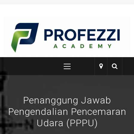
Skip
to
content
PROFEZZI
Training & Certification
Primary
Menu
Penanggung Jawab
Pengendalian Pencemaran
Udara (PPPU)