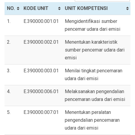
NO.
KODE UNIT
UNIT KOMPETENSI
1.
E.390000.001.01
Mengidentifikasi sumber
pencemar udara dari emisi
2.
E.390000.002.01
Menentukan karakteristik
sumber pencemar udara dari
emisi
3.
E.390000.003.01
Menilai tingkat pencemaran
udara dari emisi
4.
E.390000.006.01
Melaksanakan pengendalian
pencemaran udara dari emisi
5.
E.390000.007.01
Menentukan peralatan
pengendalian pencemaran
udara dari emisi