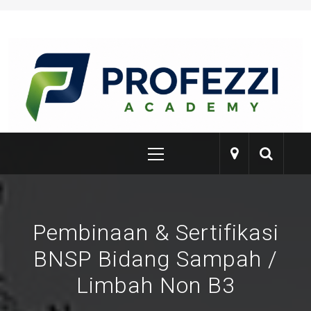
Skip
to
content
PROFEZZI
Training & Certification
Primary
Menu
Pembinaan & Sertifikasi
BNSP Bidang Sampah /
Limbah Non B3