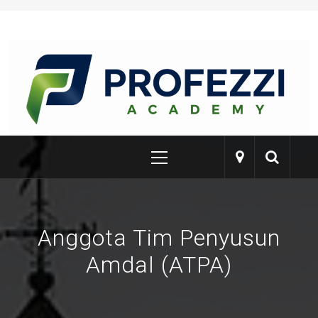
Skip
to
content
PROFEZZI
Training & Certification
Primary
Menu
Anggota Tim Penyusun
Amdal (ATPA)